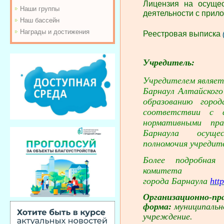
Лицензия на осущес
Наши группы
деятельности с при
Наш бассейн
Награды и достижения
Реестровая выписка
Учредитель:
Учредителем являетс
Барнаул Алтайского
образованию горо
соответствии с ф
нормативными пр
Барнаула осущ
полномочия учредит
Более подробная
комитета п
города Барнаула
htt
Организационно-пр
форма:
муниципальн
учреждение.