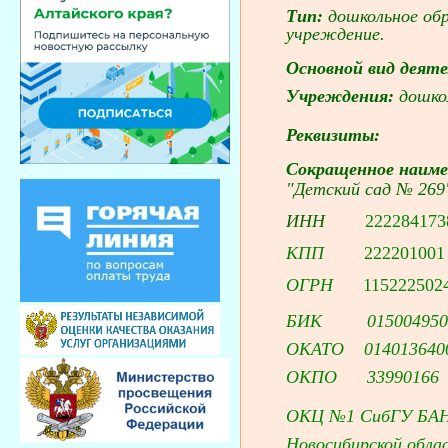
Тип:
дошкольное обр
учреждение.
Основной вид деят
Учреждения:
дошкол
Реквизиты:
Сокращенное наиме
"Детский сад № 26
ИНН
222284173
КПП
222201001
ОГРН
115222502
БИК
01500495
ОКАТО 014013640
ОКПО 33990166
ОКЦ №1 СибГУ БАН
Новосибирской облас