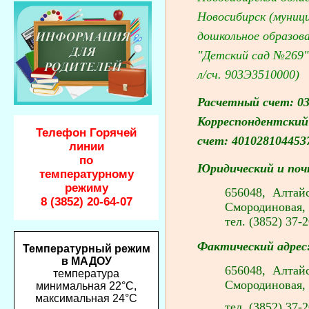
Новосибирск (муниц
дошкольное образов
"Детский сад №26
л/сч. 903Э3510000)
Расчетный счет: 0
Корреспондентский
Телефон Горячей
счет: 401028104453
линии
по
Юридический и поч
температурному
режиму
656048, Алтайск
8 (3852) 20-64-07
Смородиновая, 
тел. (3852) 37-
Фактический адрес
Температурный режим
в МАДОУ
656048, Алтайс
температура
Смородиновая
,
минимальная 22°C,
максимальная 24°C
тел. (3852) 37-