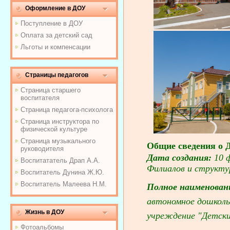
Оформление в ДОУ
Поступление в ДОУ
Оплата за детский сад
Льготы и компенсации
Страницы педагогов
Страница старшего
воспитателя
Страница педагога-психолога
Страница инструктора по
физической культуре
Страница музыкального
Общие сведения о
руководителя
Дата создания:
10 
Воспитататель Драп А.А.
Филиалов и структу
Воспитатель Дунина Ж.Ю.
Воспитатель Малеева Н.М.
Полное наименован
автономное дошколь
Жизнь в ДОУ
учреждение "Детски
Фотоальбомы